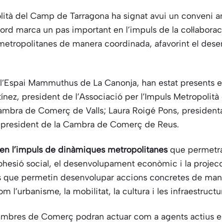
polità del Camp de Tarragona ha signat avui un conven
ord marca un pas important en l’impuls de la col·laboraci
etropolitanes de manera coordinada, afavorint el des
a l’Espai Mammuthus de La Canonja, han estat presents e
ínez, president de l’Associació per l’Impuls Metropoli
 Cambra de Comerç de Valls; Laura Roigé Pons, preside
, president de la Cambra de Comerç de Reus.
a en l’impuls de dinàmiques metropolitanes
que permetran
ohesió social, el desenvolupament econòmic i la projecció
es que permetin desenvolupar accions concretes de mane
 l’urbanisme, la mobilitat, la cultura i les infraestructur
Cambres de Comerç podran actuar com a agents actius e