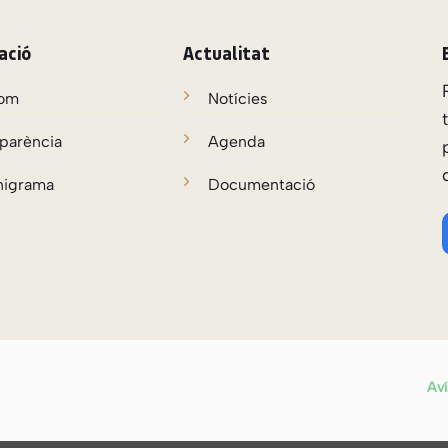
ació
Actualitat
som
Notícies
parència
Agenda
nigrama
Documentació
Aví