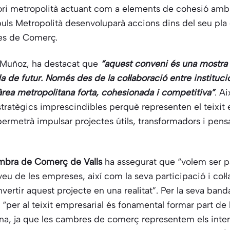
ori metropolità actuant com a elements de cohesió amb cri
mpuls Metropolità desenvoluparà accions dins del seu pla 
res de Comerç.
c Muñoz, ha destacat que
“aquest conveni és una mostra
 de futur. Només des de la col·laboració entre institucio
rea metropolitana forta, cohesionada i competitiva”
. A
ratègics imprescindibles perquè representen el teixit 
 permetrà impulsar projectes útils, transformadors i pensa
ambra de Comerç de Valls
ha assegurat que “volem ser pa
eu de les empreses, així com la seva participació i col·l
vertir aquest projecte en una realitat”. Per la seva band
“per al teixit empresarial és fonamental formar part de l
na, ja que les cambres de comerç representem els inte