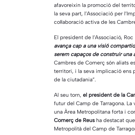
afavoreixin la promoció del territ
la seva part, l’Associació per l’I
col·laboració activa de les Camb
El president de l’Associació, Ro
avança cap a una visió compartida
serem capaços de construir una à
Cambres de Comerç són aliats est
territori, i la seva implicació ens
de la ciutadania”.
Al seu torn,
el president de la C
futur del Camp de Tarragona. La v
una Àrea Metropolitana forta i con
Comerç de Reus
ha destacat que 
Metropolità del Camp de Tarrago