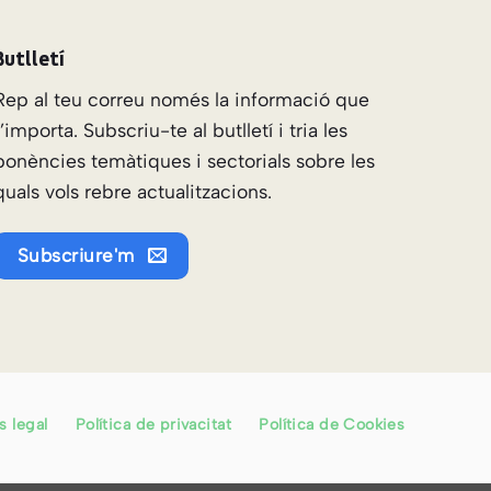
Butlletí
Rep al teu correu només la informació que
t’importa. Subscriu-te al butlletí i tria les
ponències temàtiques i sectorials sobre les
quals vols rebre actualitzacions.
Subscriure'm
s legal
Política de privacitat
Política de Cookies