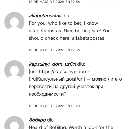
12 DE MAIG DE 2026 EN 19:56
alfabetapostas
diu:
For you, who like to bet, I know
alfabetapostas. Nice betting site! You
should check here:
alfabetapostas
12 DE MAIG DE 2026 EN 19:56
kapsulnyj_dom_uzOn
diu:
[url=https://kapsulnyj-dom-
1.ru]Капсульный дом[/url] — можно ли его
перевезти на другой участок при
необходимости?
13 DE MAIG DE 2026 EN 13:23
365jlpg
diu:
Heard of 365jlpg. Worth a look for the