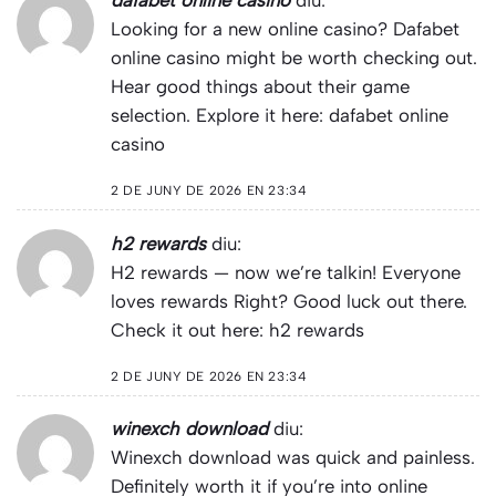
Looking for a new online casino? Dafabet
online casino might be worth checking out.
Hear good things about their game
selection. Explore it here:
dafabet online
casino
2 DE JUNY DE 2026 EN 23:34
h2 rewards
diu:
H2 rewards — now we’re talkin! Everyone
loves rewards Right? Good luck out there.
Check it out here:
h2 rewards
2 DE JUNY DE 2026 EN 23:34
winexch download
diu:
Winexch download was quick and painless.
Definitely worth it if you’re into online