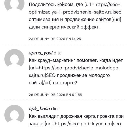
Поделитесь кейсом, где [url=https://seo-
optimizaciya-i-prodvizhenie-sajtov.ru]seo
оптимизация и продвижение сайтов[/url]
дали синергетический эффект.
23 DE JUNY DE 2026 EN 14:25
spms_ygsl
diu:
Как крауд-маркетинг помогает, когда идёт
[url=https://seo-prodvizhenie-molodogo-
sajta.ru]SEO продвижение молодого
сайта[/url] на старте?
26 DE JUNY DE 2026 EN 04:55
spk_basa
diu:
Как выглядит дорожная карта проекта при
заказе [url=https://seo-pod-klyuch.ru]seo