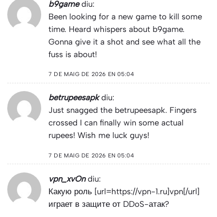
b9game
diu:
Been looking for a new game to kill some
time. Heard whispers about
b9game
.
Gonna give it a shot and see what all the
fuss is about!
7 DE MAIG DE 2026 EN 05:04
betrupeesapk
diu:
Just snagged the
betrupeesapk
. Fingers
crossed I can finally win some actual
rupees! Wish me luck guys!
7 DE MAIG DE 2026 EN 05:04
vpn_xvOn
diu:
Какую роль [url=https://vpn-1.ru]vpn[/url]
играет в защите от DDoS-атак?