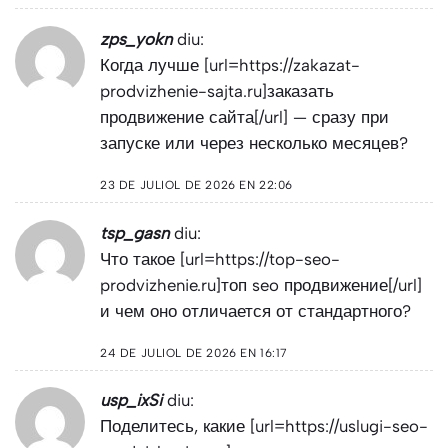
zps_yokn
diu:
Когда лучше [url=https://zakazat-
prodvizhenie-sajta.ru]заказать
продвижение сайта[/url] — сразу при
запуске или через несколько месяцев?
23 DE JULIOL DE 2026 EN 22:06
tsp_gasn
diu:
Что такое [url=https://top-seo-
prodvizhenie.ru]топ seo продвижение[/url]
и чем оно отличается от стандартного?
24 DE JULIOL DE 2026 EN 16:17
usp_ixSi
diu:
Поделитесь, какие [url=https://uslugi-seo-