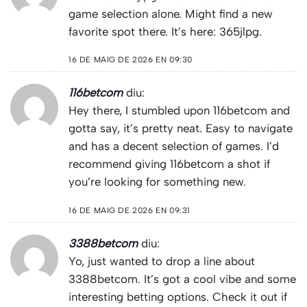
game selection alone. Might find a new
favorite spot there. It’s here:
365jlpg
.
16 DE MAIG DE 2026 EN 09:30
116betcom
diu:
Hey there, I stumbled upon 116betcom and
gotta say, it’s pretty neat. Easy to navigate
and has a decent selection of games. I’d
recommend giving
116betcom
a shot if
you’re looking for something new.
16 DE MAIG DE 2026 EN 09:31
3388betcom
diu:
Yo, just wanted to drop a line about
3388betcom. It’s got a cool vibe and some
interesting betting options. Check it out if