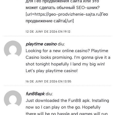
для Гео продвижения сайта или это
может сделать обычный SEO-шник?
[url=https://geo-prodvizhenie-sajta.ru]Гео
продвижение сайта[/url]
12 DE JUNY DE 2026 EN 19:12
playtime casino
diu:
Looking for a new online casino? Playtime
Casino looks promising. I’m gonna give it a
shot tonight hopefully I land my big win!
Let’s play
playtime casino
!
16 DE JUNY DE 2026 EN 13:55
fun88apk
diu:
Just downloaded the Fun88 apk. Installing
now so I can play on the go. Hopefully
there will be no hassle and games will run