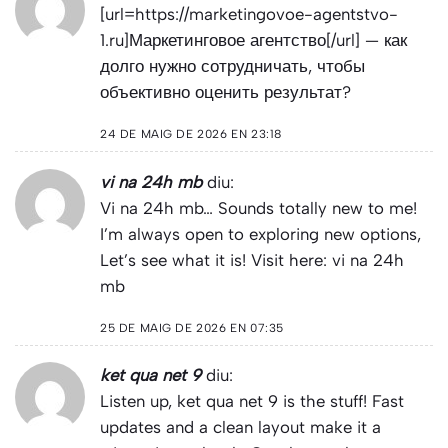
[url=https://marketingovoe-agentstvo-
1.ru]Маркетинговое агентство[/url] — как
долго нужно сотрудничать, чтобы
объективно оценить результат?
24 DE MAIG DE 2026 EN 23:18
vi na 24h mb
diu:
Vi na 24h mb… Sounds totally new to me!
I’m always open to exploring new options,
Let’s see what it is! Visit here:
vi na 24h
mb
25 DE MAIG DE 2026 EN 07:35
ket qua net 9
diu:
Listen up, ket qua net 9 is the stuff! Fast
updates and a clean layout make it a