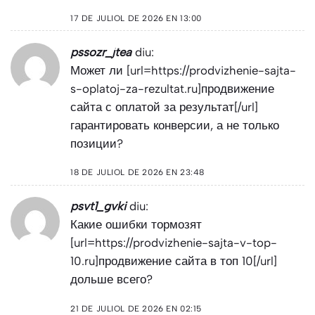
17 DE JULIOL DE 2026 EN 13:00
pssozr_jtea
diu:
Может ли [url=https://prodvizhenie-sajta-
s-oplatoj-za-rezultat.ru]продвижение
сайта с оплатой за результат[/url]
гарантировать конверсии, а не только
позиции?
18 DE JULIOL DE 2026 EN 23:48
psvt1_gvki
diu:
Какие ошибки тормозят
[url=https://prodvizhenie-sajta-v-top-
10.ru]продвижение сайта в топ 10[/url]
дольше всего?
21 DE JULIOL DE 2026 EN 02:15