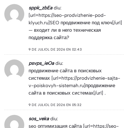
sppk_zbEa
diu:
[url=https://seo-prodvizhenie-pod-
klyuch.ru]SEO продвижение под ключ[/url]
— входит ли в него техническая
поддержка сайта?
9 DE JULIOL DE 2026 EN 02:43
psvps_ieOa
diu:
продвижение сайта в поисковых
системах [url=https://prodvizhenie-sajta-
v-poiskovyh-sistemah.ru]продвижение
сайта в поисковых системах[/url] .
9 DE JULIOL DE 2026 EN 05:32
sos_veka
diu:
seo оптимизация сайта [url=https://seo-