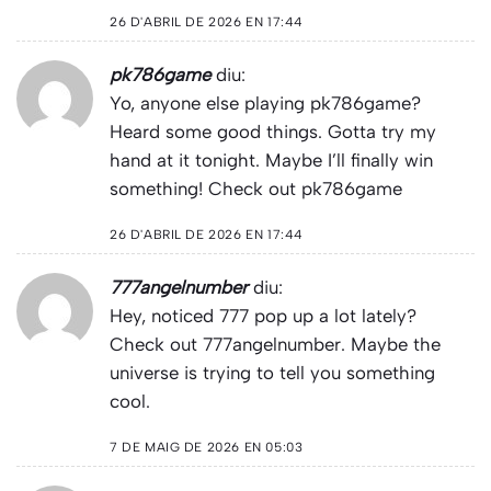
26 D'ABRIL DE 2026 EN 17:44
pk786game
diu:
Yo, anyone else playing pk786game?
Heard some good things. Gotta try my
hand at it tonight. Maybe I’ll finally win
something! Check out
pk786game
26 D'ABRIL DE 2026 EN 17:44
777angelnumber
diu:
Hey, noticed 777 pop up a lot lately?
Check out
777angelnumber
. Maybe the
universe is trying to tell you something
cool.
7 DE MAIG DE 2026 EN 05:03