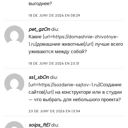
выгоднее?
18 DE JUNY DE 2026 EN 08:29
pet_gzOn
diu:
Какие [url=https://domashnie-zhivotnye-
1.ru]домашние животные[/url] лучше всего
уживаются между собой?
18 DE JUNY DE 2026 EN 23:31
ss1_xbOn
diu:
[url=https://sozdanie-sajtov-1.ru]Создание
сайтов[/url] на конструкторе или в студии
— что выбрать для небольшого проекта?
23 DE JUNY DE 2026 EN 13:54
soips_ftEl
diu: