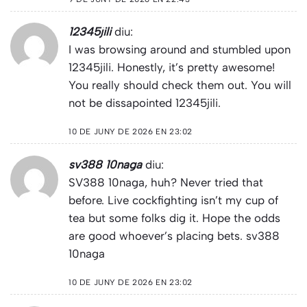
12345jili
diu:
I was browsing around and stumbled upon
12345jili. Honestly, it’s pretty awesome!
You really should check them out. You will
not be dissapointed
12345jili
.
10 DE JUNY DE 2026 EN 23:02
sv388 10naga
diu:
SV388 10naga, huh? Never tried that
before. Live cockfighting isn’t my cup of
tea but some folks dig it. Hope the odds
are good whoever’s placing bets.
sv388
10naga
10 DE JUNY DE 2026 EN 23:02