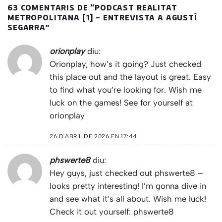
63 COMENTARIS DE “
PODCAST REALITAT
METROPOLITANA [1] – ENTREVISTA A AGUSTÍ
SEGARRA
”
orionplay
diu:
Orionplay, how’s it going? Just checked
this place out and the layout is great. Easy
to find what you’re looking for. Wish me
luck on the games! See for yourself at
orionplay
26 D'ABRIL DE 2026 EN 17:44
phswerte8
diu:
Hey guys, just checked out phswerte8 –
looks pretty interesting! I’m gonna dive in
and see what it’s all about. Wish me luck!
Check it out yourself:
phswerte8