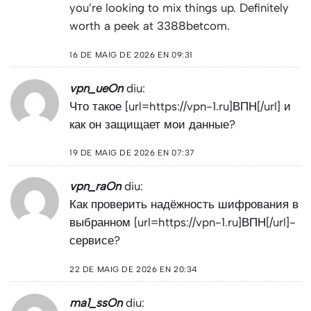
you’re looking to mix things up. Definitely
worth a peek at
3388betcom
.
16 DE MAIG DE 2026 EN 09:31
vpn_ueOn
diu:
Что такое [url=https://vpn-1.ru]ВПН[/url] и
как он защищает мои данные?
19 DE MAIG DE 2026 EN 07:37
vpn_raOn
diu:
Как проверить надёжность шифрования в
выбранном [url=https://vpn-1.ru]ВПН[/url]-
сервисе?
22 DE MAIG DE 2026 EN 20:34
ma1_ssOn
diu: