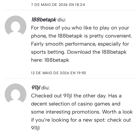
7 DE MAIG DE 2026 EN 18:24
188betapk
diu:
For those of you who like to play on your
phone, the 188betapk is pretty convenient.
Fairly smooth performance, especially for
sports betting. Download the 188betapk
here:
188betapk
12 DE MAIG DE 2026 EN 19:55
911jl
diu:
Checked out 911jl the other day. Has a
decent selection of casino games and
some interesting promotions. Worth a look
if you’re looking for a new spot: check out
911jl