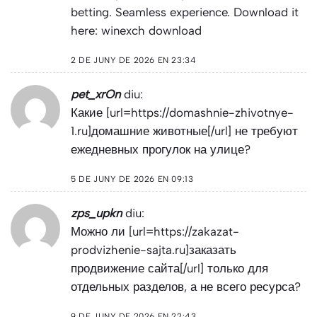
betting. Seamless experience. Download it
here:
winexch download
2 DE JUNY DE 2026 EN 23:34
pet_xrOn
diu:
Какие [url=https://domashnie-zhivotnye-
1.ru]домашние животные[/url] не требуют
ежедневных прогулок на улице?
5 DE JUNY DE 2026 EN 09:13
zps_upkn
diu:
Можно ли [url=https://zakazat-
prodvizhenie-sajta.ru]заказать
продвижение сайта[/url] только для
отдельных разделов, а не всего ресурса?
9 DE JUNY DE 2026 EN 22:43