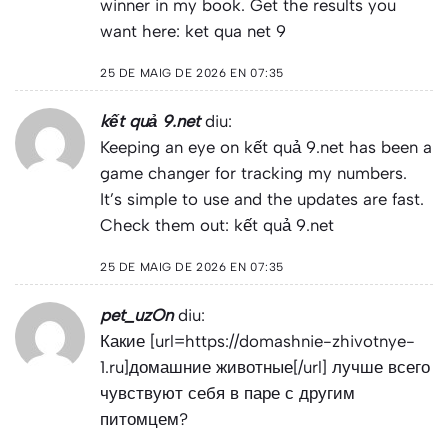
winner in my book. Get the results you
want here:
ket qua net 9
25 DE MAIG DE 2026 EN 07:35
kết quả 9.net
diu:
Keeping an eye on kết quả 9.net has been a
game changer for tracking my numbers.
It’s simple to use and the updates are fast.
Check them out:
kết quả 9.net
25 DE MAIG DE 2026 EN 07:35
pet_uzOn
diu:
Какие [url=https://domashnie-zhivotnye-
1.ru]домашние животные[/url] лучше всего
чувствуют себя в паре с другим
питомцем?