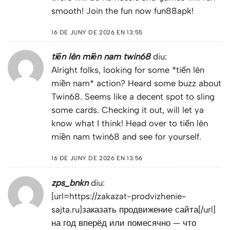
smooth! Join the fun now
fun88apk
!
16 DE JUNY DE 2026 EN 13:55
tiến lên miền nam twin68
diu:
Alright folks, looking for some *tiến lên
miền nam* action? Heard some buzz about
Twin68. Seems like a decent spot to sling
some cards. Checking it out, will let ya
know what I think! Head over to
tiến lên
miền nam twin68
and see for yourself.
16 DE JUNY DE 2026 EN 13:56
zps_bnkn
diu:
[url=https://zakazat-prodvizhenie-
sajta.ru]заказать продвижение сайта[/url]
на год вперёд или помесячно — что