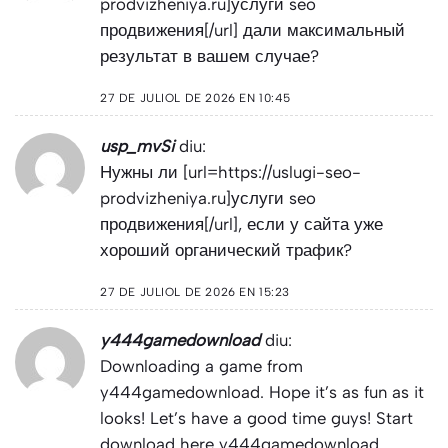
prodvizheniya.ru]услуги seo
продвижения[/url] дали максимальный
результат в вашем случае?
27 DE JULIOL DE 2026 EN 10:45
usp_mvSi
diu:
Нужны ли [url=https://uslugi-seo-
prodvizheniya.ru]услуги seo
продвижения[/url], если у сайта уже
хороший органический трафик?
27 DE JULIOL DE 2026 EN 15:23
y444gamedownload
diu:
Downloading a game from
y444gamedownload. Hope it’s as fun as it
looks! Let’s have a good time guys! Start
download here
y444gamedownload
.