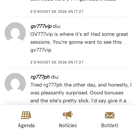
2 D'AGOST DE 2026 EN 17:27
gv777vip
diu:
GV777vip is where it’s at! Had some great
sessions. You’re gonna want to see this:
gv777vip
2 D'AGOST DE 2026 EN 17:27
rg777ph
diu:
Tried rg777ph the other day, and honestly, I
was pleasantly surprised. Good bonuses
and the site’s pretty slick. I’d say give it a
whirl.
rg777ph
2 D'AGOST DE 2026 EN 17:33
Agenda
Notícies
Butlletí
beeph
diu: