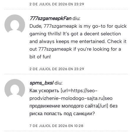
2 DE JULIOL DE 2026 EN 23:29
777szgameapkFan
diu:
Dude, 777szgameapk is my go-to for quick
gaming thrills! It’s got a decent selection
and always keeps me entertained. Check it
out
777szgameapk
if you’re looking for a
bit of fun!
2 DE JULIOL DE 2026 EN 23:29
spms_bxsl
diu:
Как ускорить [url=https://seo-
prodvizhenie-molodogo-sajta.ru]seo
продвижение молодого сайта[/url] без
риска попасть под санкции?
7 DE JULIOL DE 2026 EN 10:28