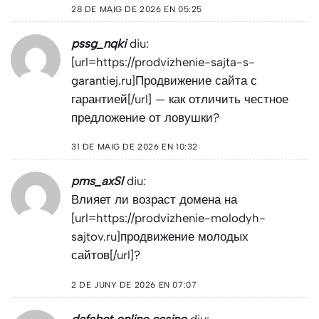
28 DE MAIG DE 2026 EN 05:25
pssg_nqki
diu:
[url=https://prodvizhenie-sajta-s-
garantiej.ru]Продвижение сайта с
гарантией[/url] — как отличить честное
предложение от ловушки?
31 DE MAIG DE 2026 EN 10:32
pms_axSl
diu:
Влияет ли возраст домена на
[url=https://prodvizhenie-molodyh-
sajtov.ru]продвижение молодых
сайтов[/url]?
2 DE JUNY DE 2026 EN 07:07
dafabet online casino
diu: