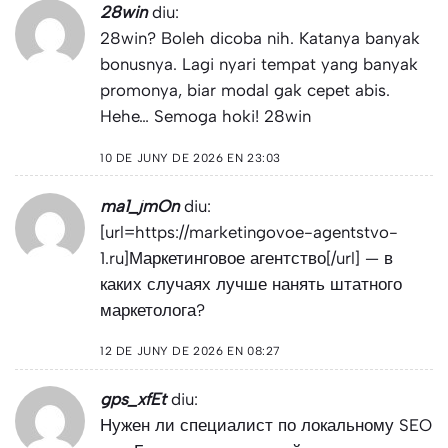
28win
diu:
28win? Boleh dicoba nih. Katanya banyak
bonusnya. Lagi nyari tempat yang banyak
promonya, biar modal gak cepet abis.
Hehe… Semoga hoki!
28win
10 DE JUNY DE 2026 EN 23:03
ma1_jmOn
diu:
[url=https://marketingovoe-agentstvo-
1.ru]Маркетинговое агентство[/url] — в
каких случаях лучше нанять штатного
маркетолога?
12 DE JUNY DE 2026 EN 08:27
gps_xfEt
diu:
Нужен ли специалист по локальному SEO