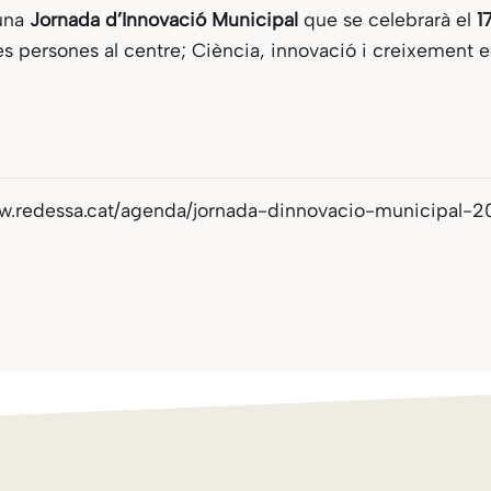
 una
Jornada d’Innovació Municipal
que se celebrarà el
1
 les persones al centre; Ciència, innovació i creixement 
ww.redessa.cat/agenda/jornada-dinnovacio-municipal-2