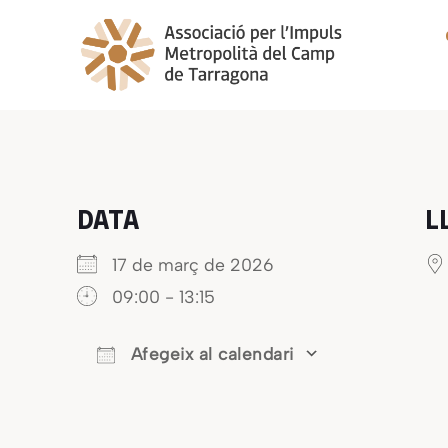
Skip
to
content
DATA
L
17 de març de 2026
09:00 - 13:15
Afegeix al calendari
Download ICS
Google Ca