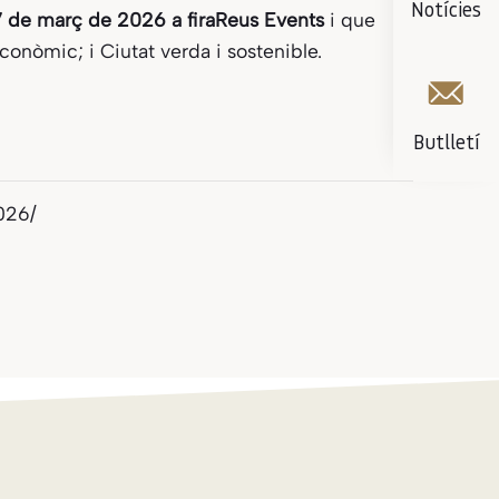
Notícies
7 de març de 2026 a firaReus Events
i que
econòmic; i Ciutat verda i sostenible.
Butlletí
026/