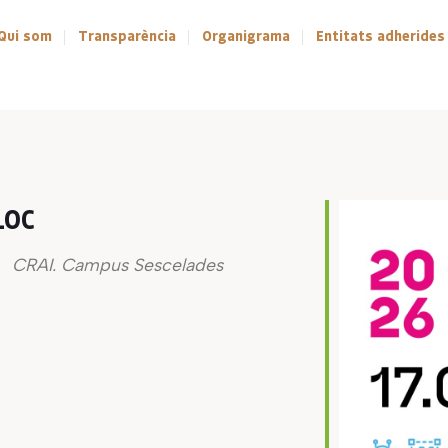
Qui som
Transparència
Organigrama
Entitats adherides
LOC
CRAI. Campus Sescelades
lendar
iCalendar
Offi