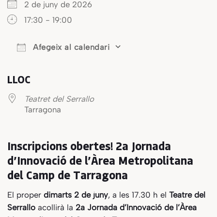
2 de juny de 2026
17:30 - 19:00
Afegeix al calendari
Download ICS
Google Calendar
iCalendar
Offi
LLOC
Teatret del Serrallo
Tarragona
Inscripcions obertes! 2a Jornada
d’Innovació de l’Àrea Metropolitana
del Camp de Tarragona
El proper
dimarts 2 de juny
, a les 17.30 h el
Teatre del
Serrallo
acollirà la
2a Jornada d’Innovació de l’Àrea